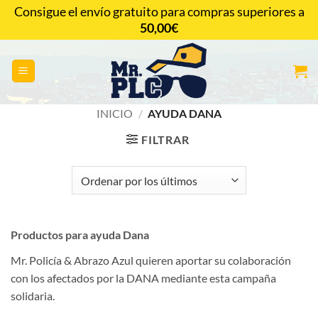
Saltar
Consigue el envío gratuito para compras superiores a
al
50,00
€
CONTACTAR
contenido
INICIO
/
AYUDA DANA
FILTRAR
Productos para ayuda Dana
Mr. Policía & Abrazo Azul quieren aportar su colaboración
con los afectados por la DANA mediante esta campaña
solidaria.