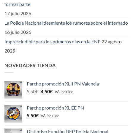
formar parte
17 julio 2026
La Policía Nacional desmiente los rumores sobre el internado
16 julio 2026
Imprescindible para los primeros dias en la ENP
22 agosto
2025
NOVEDADES TIENDA
Parche promoción XLII PN Valencia
El
El
5,50
€
4,50
€
IVA incluido
precio
precio
original
actual
Parche promoción XL EE PN
era:
es:
5,50
€
5,50€.
4,50€.
IVA incluido
Distintivo Función DFP Policía Nacional