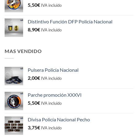
5,50
€
5,50€.
4,50€.
IVA incluido
Distintivo Función DFP Policía Nacional
8,90
€
IVA incluido
MAS VENDIDO
Pulsera Policía Nacional
2,00
€
IVA incluido
Parche promoción XXXVI
5,50
€
IVA incluido
Divisa Policía Nacional Pecho
3,75
€
IVA incluido