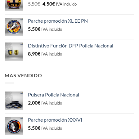
El
El
5,50
€
4,50
€
IVA incluido
precio
precio
original
actual
Parche promoción XL EE PN
era:
es:
5,50
€
5,50€.
4,50€.
IVA incluido
Distintivo Función DFP Policía Nacional
8,90
€
IVA incluido
MAS VENDIDO
Pulsera Policía Nacional
2,00
€
IVA incluido
Parche promoción XXXVI
5,50
€
IVA incluido