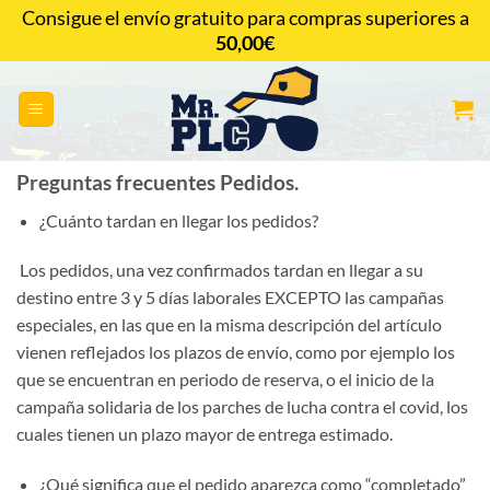
Saltar
Consigue el envío gratuito para compras superiores a
al
50,00
€
CONTACTAR
contenido
Preguntas frecuentes Pedidos.
¿Cuánto tardan en llegar los pedidos?
Los pedidos, una vez confirmados tardan en llegar a su
destino entre 3 y 5 días laborales EXCEPTO las campañas
especiales, en las que en la misma descripción del artículo
vienen reflejados los plazos de envío, como por ejemplo los
que se encuentran en periodo de reserva, o el inicio de la
campaña solidaria de los parches de lucha contra el covid, los
cuales tienen un plazo mayor de entrega estimado.
¿Qué significa que el pedido aparezca como “completado”