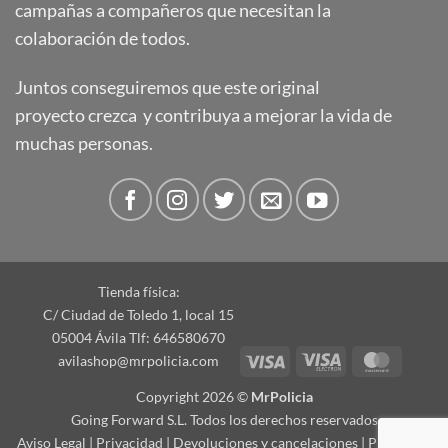
campañas a compañeros que necesitan la
colaboración de todos.
Juntos conseguiremos que este original
proyecto crezca y contribuya a mejorar la vida de
muchas personas.
Tienda física:
C/ Ciudad de Toledo 1, local 15
05004 Ávila Tlf: 646580670
Visa
Visa
Master
avilashop@mrpolicia.com
Electron
Copyright 2026 ©
MrPolicia
Going Forward S.L. Todos los derechos reservados
Aviso Legal
|
Privacidad
|
Devoluciones y cancelaciones
|
Preguntas