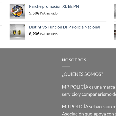
original
actual
Parche promoción XL EE PN
era:
es:
5,50
€
5,50€.
4,50€.
IVA incluido
Distintivo Función DFP Policía Nacional
8,90
€
IVA incluido
NOSOTROS
¿QUIENES SOMOS?
MR POLICÍA es una marca qu
servicio y compañerismo de
MR POLICÍA se hace aún má
Asociación que apoya con 