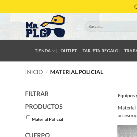
Saltar
C
al
contenido
Buscar
por:
TIENDA
OUTLET
TARJETA REGALO
TRAB
INICIO
/
MATERIAL POLICIAL
FILTRAR
Equipos 
PRODUCTOS
Material 
accesorio
Material Policial
CUERPO