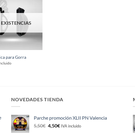
 EXISTENCIAS
ica para Gorra
incluido
NOVEDADES TIENDA
e
Parche promoción XLII PN Valencia
El
El
5,50
€
4,50
€
IVA incluido
precio
precio