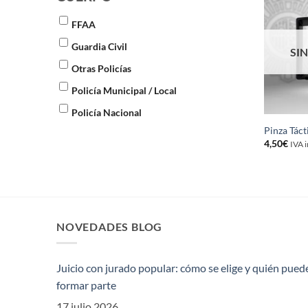
FFAA
Guardia Civil
SIN
Otras Policías
Policía Municipal / Local
Policía Nacional
Pinza Táct
4,50
€
IVA 
NOVEDADES BLOG
Juicio con jurado popular: cómo se elige y quién pued
formar parte
17 julio 2026