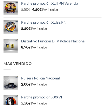
Parche promoción XLII PN Valencia
El
El
5,50
€
4,50
€
IVA incluido
precio
precio
original
actual
Parche promoción XL EE PN
era:
es:
5,50
€
5,50€.
4,50€.
IVA incluido
Distintivo Función DFP Policía Nacional
8,90
€
IVA incluido
MAS VENDIDO
Pulsera Policía Nacional
2,00
€
IVA incluido
Parche promoción XXXVI
5,50
€
IVA incluido