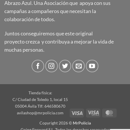
Abrazo Azul. Una Asociación que apoya con sus
campañas a compañeros que necesitan la
colaboración de todos.
Juntos conseguiremos que este original
proyecto crezca y contribuya a mejorar la vida de
muchas personas.
Tienda física:
C/ Ciudad de Toledo 1, local 15
05004 Ávila Tlf: 646580670
Visa
Visa
Master
avilashop@mrpolicia.com
Electron
Copyright 2026 ©
MrPolicia
Going Forward S.L. Todos los derechos reservados