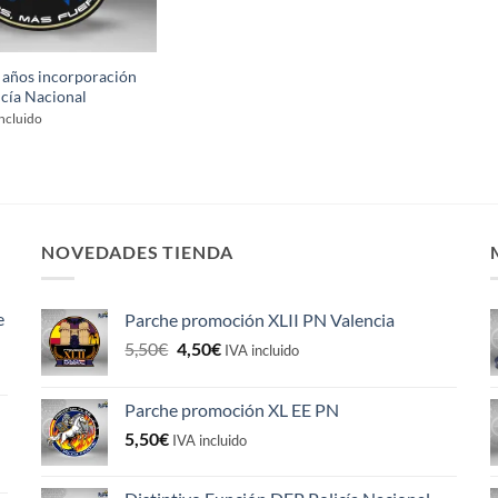
 años incorporación
icía Nacional
incluido
NOVEDADES TIENDA
e
Parche promoción XLII PN Valencia
El
El
5,50
€
4,50
€
IVA incluido
precio
precio
original
actual
Parche promoción XL EE PN
era:
es:
5,50
€
5,50€.
4,50€.
IVA incluido