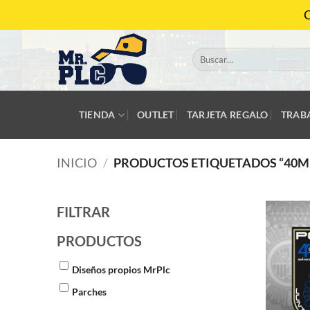
Saltar
C
al
contenido
Buscar
por:
TIENDA
OUTLET
TARJETA REGALO
TRAB
INICIO
/
PRODUCTOS ETIQUETADOS “40M
FILTRAR
PRODUCTOS
Diseños propios MrPlc
Parches