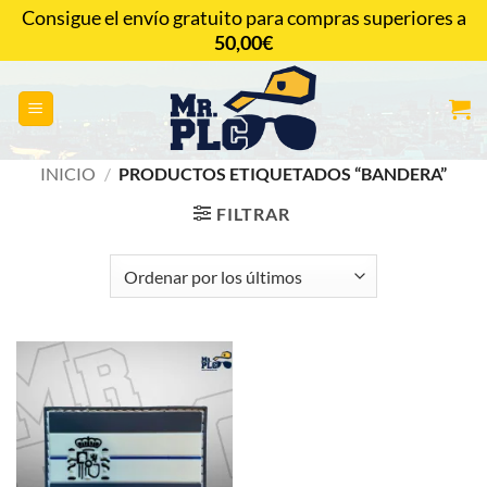
Saltar
Consigue el envío gratuito para compras superiores a
al
50,00
€
CONTACTAR
contenido
INICIO
/
PRODUCTOS ETIQUETADOS “BANDERA”
FILTRAR