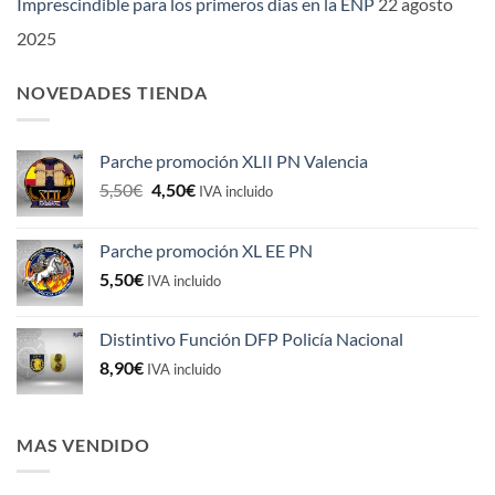
Imprescindible para los primeros dias en la ENP
22 agosto
2025
NOVEDADES TIENDA
Parche promoción XLII PN Valencia
El
El
5,50
€
4,50
€
IVA incluido
precio
precio
original
actual
Parche promoción XL EE PN
era:
es:
5,50
€
5,50€.
4,50€.
IVA incluido
Distintivo Función DFP Policía Nacional
8,90
€
IVA incluido
MAS VENDIDO