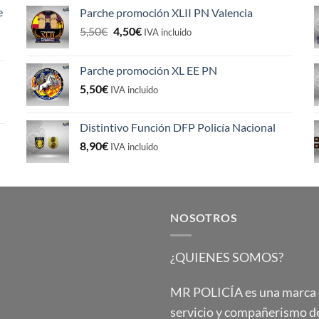
e
Parche promoción XLII PN Valencia
El
El
5,50
€
4,50
€
IVA incluido
precio
precio
original
actual
Parche promoción XL EE PN
era:
es:
5,50
€
5,50€.
4,50€.
IVA incluido
Distintivo Función DFP Policía Nacional
8,90
€
IVA incluido
NOSOTROS
¿QUIENES SOMOS?
MR POLICÍA es una marca qu
servicio y compañerismo de