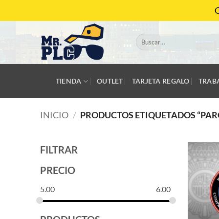
Saltar
C
al
contenido
Buscar
por:
TIENDA
OUTLET
TARJETA REGALO
TRAB
INICIO
/
PRODUCTOS ETIQUETADOS “PAR
FILTRAR
PRECIO
5.00
6.00