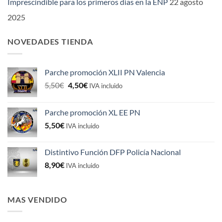
Imprescindible para los primeros dias en la ENP
22 agosto
2025
NOVEDADES TIENDA
Parche promoción XLII PN Valencia
El
El
5,50
€
4,50
€
IVA incluido
precio
precio
original
actual
Parche promoción XL EE PN
era:
es:
5,50
€
5,50€.
4,50€.
IVA incluido
Distintivo Función DFP Policía Nacional
8,90
€
IVA incluido
MAS VENDIDO