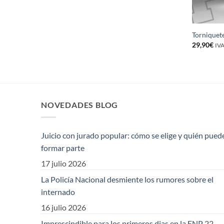
Torniquet
29,90
€
IVA
NOVEDADES BLOG
Juicio con jurado popular: cómo se elige y quién pued
formar parte
17 julio 2026
La Policía Nacional desmiente los rumores sobre el
internado
16 julio 2026
Imprescindible para los primeros dias en la ENP
22