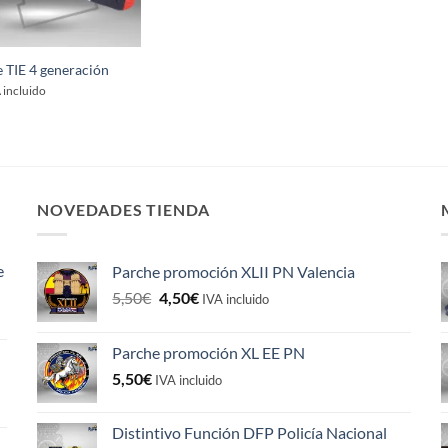
e TIE 4 generación
 incluido
NOVEDADES TIENDA
e
Parche promoción XLII PN Valencia
El
El
5,50
€
4,50
€
IVA incluido
precio
precio
original
actual
Parche promoción XL EE PN
era:
es:
5,50
€
5,50€.
4,50€.
IVA incluido
Distintivo Función DFP Policía Nacional