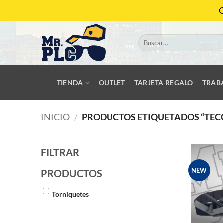
Saltar
C
al
contenido
Buscar
por:
TIENDA
OUTLET
TARJETA REGALO
TRAB
INICIO
/
PRODUCTOS ETIQUETADOS “TEC
FILTRAR
NEW
PRODUCTOS
Torniquetes