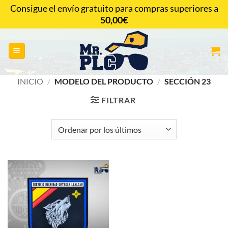
Saltar
Consigue el envío gratuito para compras superiores a
al
50,00
€
CONTACTAR
contenido
INICIO
/
MODELO DEL PRODUCTO
/
SECCIÓN 23
FILTRAR