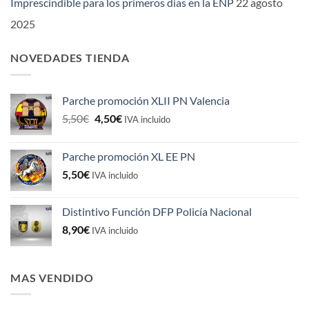
Imprescindible para los primeros dias en la ENP
22 agosto
2025
NOVEDADES TIENDA
Parche promoción XLII PN Valencia
El
El
5,50
€
4,50
€
IVA incluido
precio
precio
original
actual
Parche promoción XL EE PN
era:
es:
5,50
€
5,50€.
4,50€.
IVA incluido
Distintivo Función DFP Policía Nacional
8,90
€
IVA incluido
MAS VENDIDO