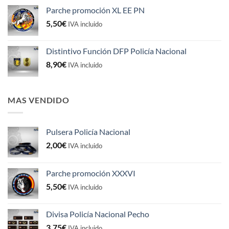
original
actual
Parche promoción XL EE PN
era:
es:
5,50
€
5,50€.
4,50€.
IVA incluido
Distintivo Función DFP Policía Nacional
8,90
€
IVA incluido
MAS VENDIDO
Pulsera Policía Nacional
2,00
€
IVA incluido
Parche promoción XXXVI
5,50
€
IVA incluido
Divisa Policía Nacional Pecho
3,75
€
IVA incluido