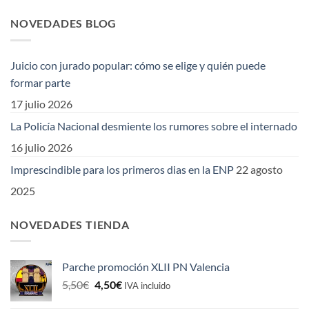
NOVEDADES BLOG
Juicio con jurado popular: cómo se elige y quién puede
formar parte
17 julio 2026
La Policía Nacional desmiente los rumores sobre el internado
16 julio 2026
Imprescindible para los primeros dias en la ENP
22 agosto
2025
NOVEDADES TIENDA
Parche promoción XLII PN Valencia
El
El
5,50
€
4,50
€
IVA incluido
precio
precio