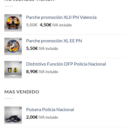
Parche promoción XLII PN Valencia
El
El
5,50
€
4,50
€
IVA incluido
precio
precio
original
actual
Parche promoción XL EE PN
era:
es:
5,50
€
5,50€.
4,50€.
IVA incluido
Distintivo Función DFP Policía Nacional
8,90
€
IVA incluido
MAS VENDIDO
Pulsera Policía Nacional
2,00
€
IVA incluido