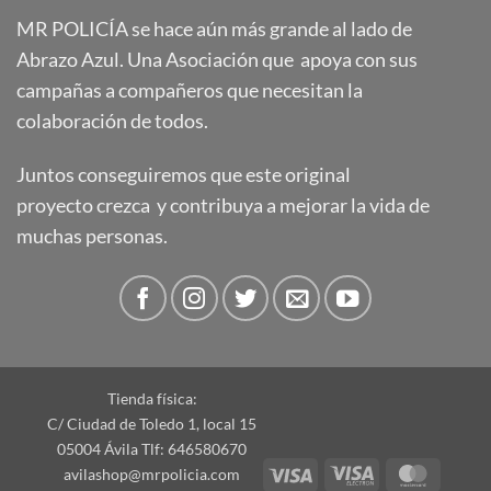
MR POLICÍA se hace aún más grande al lado de
Abrazo Azul. Una Asociación que apoya con sus
campañas a compañeros que necesitan la
colaboración de todos.
Juntos conseguiremos que este original
proyecto crezca y contribuya a mejorar la vida de
muchas personas.
Tienda física:
C/ Ciudad de Toledo 1, local 15
05004 Ávila Tlf: 646580670
Visa
Visa
Master
avilashop@mrpolicia.com