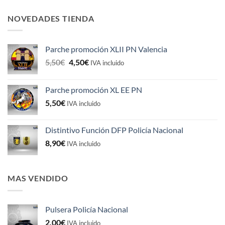
NOVEDADES TIENDA
Parche promoción XLII PN Valencia
El
El
5,50
€
4,50
€
IVA incluido
precio
precio
original
actual
Parche promoción XL EE PN
era:
es:
5,50
€
5,50€.
4,50€.
IVA incluido
Distintivo Función DFP Policía Nacional
8,90
€
IVA incluido
MAS VENDIDO
Pulsera Policía Nacional
2,00
€
IVA incluido