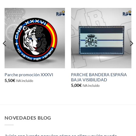
PARCHE BANDERA ESPAÑA
Parche promoción XXXVI
BAJA VISIBILIDAD
5,50
€
IVA incluido
5,00
€
IVA incluido
NOVEDADES BLOG
Juicio con jurado popular: cómo se elige y quién puede