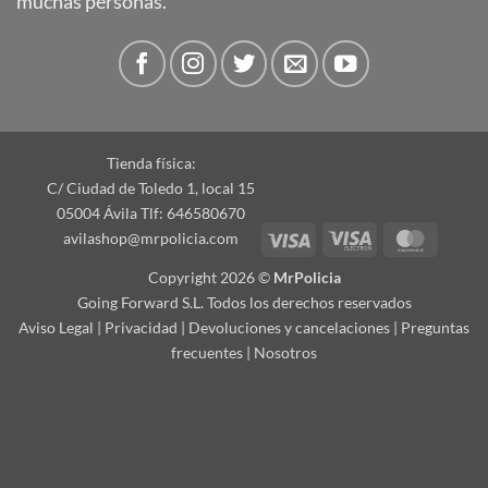
muchas personas.
Tienda física:
C/ Ciudad de Toledo 1, local 15
05004 Ávila Tlf: 646580670
Visa
Visa
Master
avilashop@mrpolicia.com
Electron
Copyright 2026 ©
MrPolicia
Going Forward S.L. Todos los derechos reservados
Aviso Legal
|
Privacidad
|
Devoluciones y cancelaciones
|
Preguntas
frecuentes
|
Nosotros