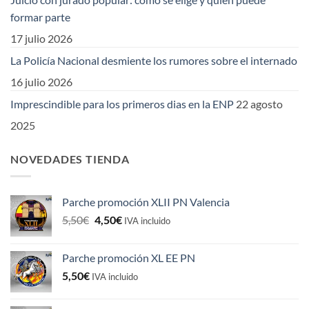
formar parte
17 julio 2026
La Policía Nacional desmiente los rumores sobre el internado
16 julio 2026
Imprescindible para los primeros dias en la ENP
22 agosto
2025
NOVEDADES TIENDA
Parche promoción XLII PN Valencia
El
El
5,50
€
4,50
€
IVA incluido
precio
precio
original
actual
Parche promoción XL EE PN
era:
es:
5,50
€
5,50€.
4,50€.
IVA incluido