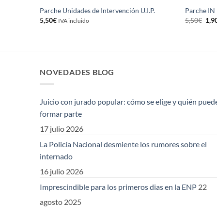
A
Parche Unidades de Intervención U.I.P.
Parche I
El
5,50
€
5,50
€
1,9
IVA incluido
pre
orig
era:
5,5
NOVEDADES BLOG
Juicio con jurado popular: cómo se elige y quién pued
formar parte
17 julio 2026
La Policía Nacional desmiente los rumores sobre el
internado
16 julio 2026
Imprescindible para los primeros dias en la ENP
22
agosto 2025