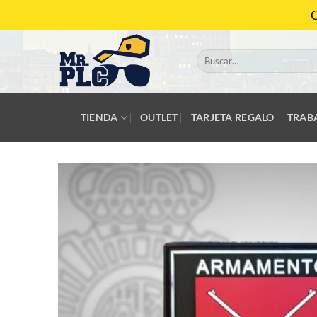
Saltar
C
al
contenido
Buscar
por:
TIENDA
OUTLET
TARJETA REGALO
TRAB