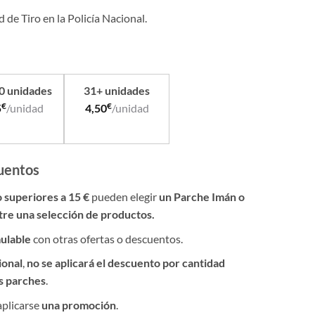
d de Tiro en la Policía Nacional.
30 unidades
31+ unidades
€
€
5
/unidad
4,50
/unidad
uentos
o superiores a 15 €
pueden elegir
un Parche Imán o
tre una selección de productos.
ulable
con otras ofertas o descuentos.
ional
,
no se aplicará el descuento por cantidad
os parches
.
aplicarse
una promoción
.