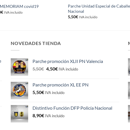
Parche Unidad Especial de Caballer
N MEMORIAM covid19
Nacional
El
0
€
IVA incluido
cio
precio
5,50
€
IVA incluido
inal
actual
es:
0€.
1,90€.
NOVEDADES TIENDA
e
Parche promoción XLII PN Valencia
El
El
5,50
€
4,50
€
IVA incluido
precio
precio
original
actual
Parche promoción XL EE PN
era:
es:
5,50
€
5,50€.
4,50€.
IVA incluido
Distintivo Función DFP Policía Nacional
8,90
€
IVA incluido