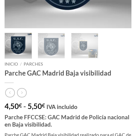
INICIO
/
PARCHES
Parche GAC Madrid Baja visibilidad
Rango
4,50
-
5,50
€
€
IVA incluido
de
Parche FFCCSE: GAC Madrid de Policía nacional
precios:
en Baja visibilidad.
desde
4,50€
Parche GAC Madrid Baja visibilidad realizado para el GAC de