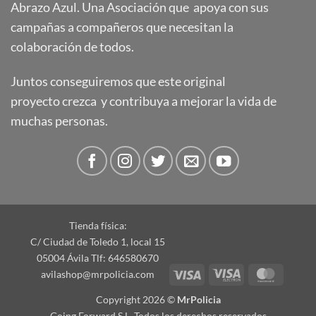
Abrazo Azul. Una Asociación que apoya con sus
campañas a compañeros que necesitan la
colaboración de todos.
Juntos conseguiremos que este original
proyecto crezca y contribuya a mejorar la vida de
muchas personas.
Tienda física:
C/ Ciudad de Toledo 1, local 15
05004 Ávila Tlf: 646580670
Visa
Visa
Master
avilashop@mrpolicia.com
Electron
Copyright 2026 ©
MrPolicia
Going Forward S.L. Todos los derechos reservados