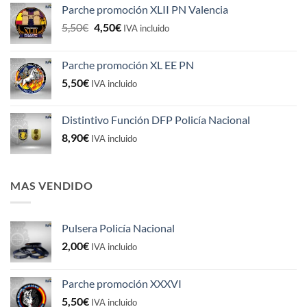
Parche promoción XLII PN Valencia
El
El
5,50
€
4,50
€
IVA incluido
precio
precio
original
actual
Parche promoción XL EE PN
era:
es:
5,50
€
5,50€.
4,50€.
IVA incluido
Distintivo Función DFP Policía Nacional
8,90
€
IVA incluido
MAS VENDIDO
Pulsera Policía Nacional
2,00
€
IVA incluido
Parche promoción XXXVI
5,50
€
IVA incluido