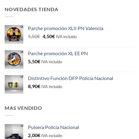
NOVEDADES TIENDA
Parche promoción XLII PN Valencia
El
El
5,50
€
4,50
€
IVA incluido
precio
precio
original
actual
Parche promoción XL EE PN
era:
es:
5,50
€
5,50€.
4,50€.
IVA incluido
Distintivo Función DFP Policía Nacional
8,90
€
IVA incluido
MAS VENDIDO
Pulsera Policía Nacional
2,00
€
IVA incluido