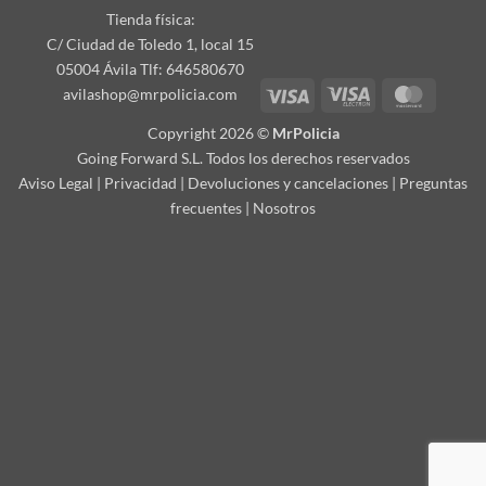
Tienda física:
C/ Ciudad de Toledo 1, local 15
05004 Ávila Tlf: 646580670
Visa
Visa
Master
avilashop@mrpolicia.com
Electron
Copyright 2026 ©
MrPolicia
Going Forward S.L. Todos los derechos reservados
Aviso Legal
|
Privacidad
|
Devoluciones y cancelaciones
|
Preguntas
frecuentes
|
Nosotros