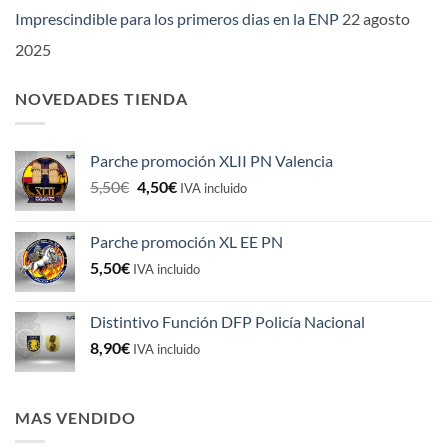
Imprescindible para los primeros dias en la ENP
22 agosto
2025
NOVEDADES TIENDA
Parche promoción XLII PN Valencia
El
El
5,50
€
4,50
€
IVA incluido
precio
precio
original
actual
Parche promoción XL EE PN
era:
es:
5,50
€
5,50€.
4,50€.
IVA incluido
Distintivo Función DFP Policía Nacional
8,90
€
IVA incluido
MAS VENDIDO