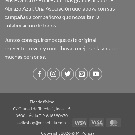
MR POLICÍA se hace aún más grande al lado de
Abrazo Azul. Una Asociación que apoya con sus
campañas a compañeros que necesitan la
colaboración de todos.
Juntos conseguiremos que este original
proyecto crezca y contribuya a mejorar la vida de
muchas personas.
Tienda física:
C/ Ciudad de Toledo 1, local 15
05004 Ávila Tlf: 646580670
Visa
Visa
Master
avilashop@mrpolicia.com
Electron
Copyright 2026 ©
MrPolicia