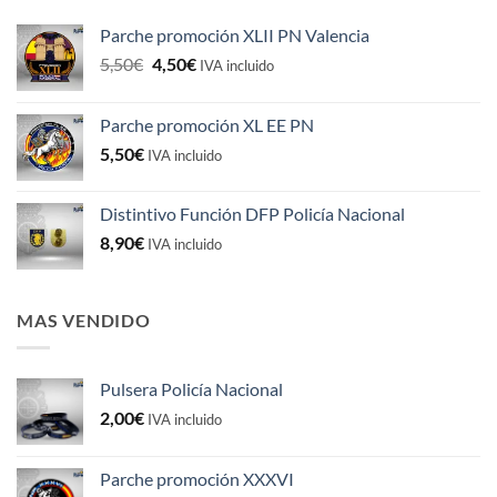
Parche promoción XLII PN Valencia
El
El
5,50
€
4,50
€
IVA incluido
precio
precio
original
actual
Parche promoción XL EE PN
era:
es:
5,50
€
5,50€.
4,50€.
IVA incluido
Distintivo Función DFP Policía Nacional
8,90
€
IVA incluido
MAS VENDIDO
Pulsera Policía Nacional
2,00
€
IVA incluido
Parche promoción XXXVI