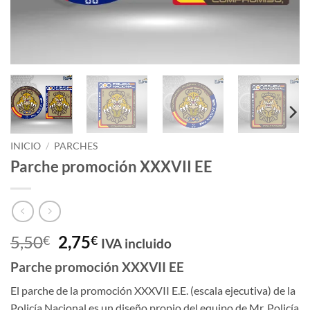
INICIO
/
PARCHES
Parche promoción XXXVII EE
El
El
5,50
2,75
€
€
IVA incluido
precio
precio
Parche promoción XXXVII EE
original
actual
era:
es:
El parche de la promoción XXXVII E.E. (escala ejecutiva) de la
5,50€.
2,75€.
Policía Nacional es un diseño propio del equipo de Mr. Policía