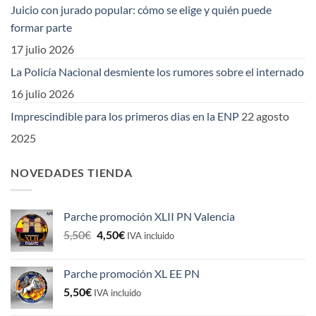
Juicio con jurado popular: cómo se elige y quién puede
formar parte
17 julio 2026
La Policía Nacional desmiente los rumores sobre el internado
16 julio 2026
Imprescindible para los primeros dias en la ENP
22 agosto
2025
NOVEDADES TIENDA
Parche promoción XLII PN Valencia
El
El
5,50
€
4,50
€
IVA incluido
precio
precio
original
actual
Parche promoción XL EE PN
era:
es:
5,50
€
5,50€.
4,50€.
IVA incluido