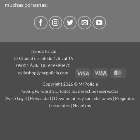
muchas personas.
Tienda física:
C/ Ciudad de Toledo 1, local 15
05004 Ávila Tlf: 646580670
Visa
Visa
Master
avilashop@mrpolicia.com
Electron
Copyright 2026 ©
MrPolicia
Going Forward S.L. Todos los derechos reservados
Aviso Legal
|
Privacidad
|
Devoluciones y cancelaciones
|
Preguntas
frecuentes
|
Nosotros