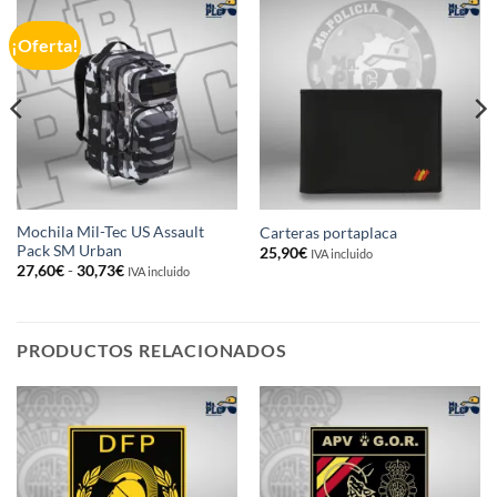
¡Oferta!
Mochila Mil-Tec US Assault
Carteras portaplaca
Pack SM Urban
25,90
€
IVA incluido
Rango
27,60
€
-
30,73
€
IVA incluido
de
precios:
desde
27,60€
hasta
PRODUCTOS RELACIONADOS
30,73€