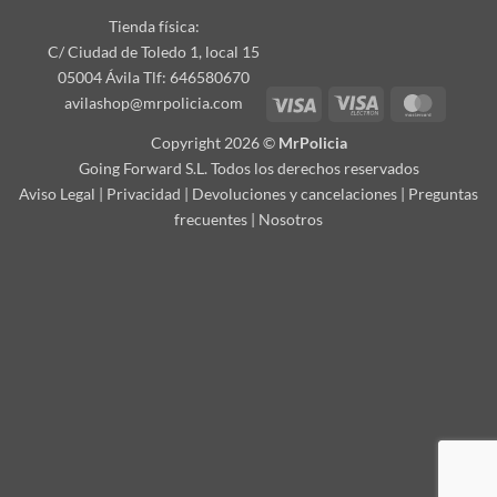
Tienda física:
C/ Ciudad de Toledo 1, local 15
05004 Ávila Tlf: 646580670
Visa
Visa
Master
avilashop@mrpolicia.com
Electron
Copyright 2026 ©
MrPolicia
Going Forward S.L. Todos los derechos reservados
Aviso Legal
|
Privacidad
|
Devoluciones y cancelaciones
|
Preguntas
frecuentes
|
Nosotros