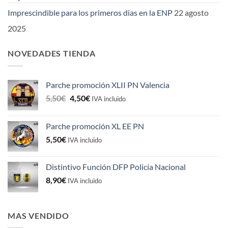
Imprescindible para los primeros dias en la ENP
22 agosto
2025
NOVEDADES TIENDA
Parche promoción XLII PN Valencia
El
El
5,50
€
4,50
€
IVA incluido
precio
precio
original
actual
Parche promoción XL EE PN
era:
es:
5,50
€
5,50€.
4,50€.
IVA incluido
Distintivo Función DFP Policía Nacional
8,90
€
IVA incluido
MAS VENDIDO