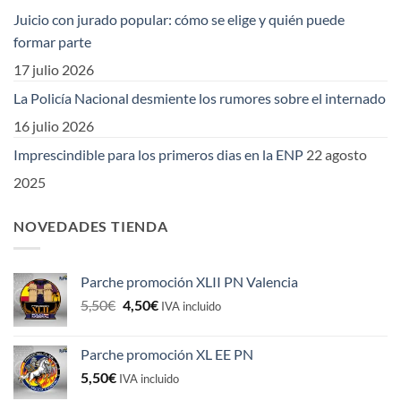
Juicio con jurado popular: cómo se elige y quién puede
formar parte
17 julio 2026
La Policía Nacional desmiente los rumores sobre el internado
16 julio 2026
Imprescindible para los primeros dias en la ENP
22 agosto
2025
NOVEDADES TIENDA
Parche promoción XLII PN Valencia
El
El
5,50
€
4,50
€
IVA incluido
precio
precio
original
actual
Parche promoción XL EE PN
era:
es:
5,50
€
5,50€.
4,50€.
IVA incluido