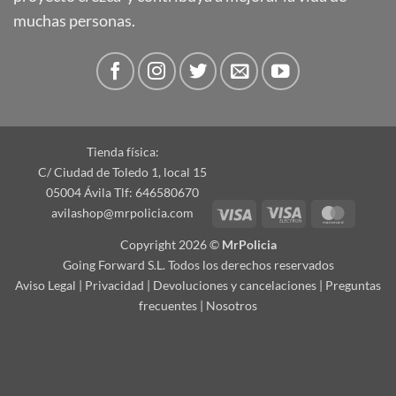
muchas personas.
Tienda física:
C/ Ciudad de Toledo 1, local 15
05004 Ávila Tlf: 646580670
Visa
Visa
Master
avilashop@mrpolicia.com
Electron
Copyright 2026 ©
MrPolicia
Going Forward S.L. Todos los derechos reservados
Aviso Legal
|
Privacidad
|
Devoluciones y cancelaciones
|
Preguntas
frecuentes
|
Nosotros