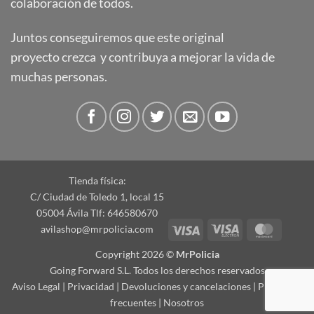
colaboración de todos.
Juntos conseguiremos que este original
proyecto crezca y contribuya a mejorar la vida de
muchas personas.
Tienda física:
C/ Ciudad de Toledo 1, local 15
05004 Ávila Tlf: 646580670
Visa
Visa
Master
avilashop@mrpolicia.com
Electron
Copyright 2026 ©
MrPolicia
Going Forward S.L. Todos los derechos reservados
Aviso Legal
|
Privacidad
|
Devoluciones y cancelaciones
|
Preguntas
frecuentes
|
Nosotros