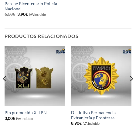
Parche Bicentenario Policía
Nacional
El
El
6,00
€
3,90
€
IVA incluido
precio
precio
original
actual
era:
es:
6,00€.
3,90€.
PRODUCTOS RELACIONADOS
Distintivo Permanencia
Pin promoción XLI PN
Extranjería y Fronteras
3,00
€
IVA incluido
8,90
€
IVA incluido