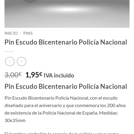
INICIO
/
PINS
Pin Escudo Bicentenario Policía Nacional
El
El
3,00
1,95
€
€
IVA incluido
precio
precio
Pin Escudo Bicentenario Policía Nacional
original
actual
era:
es:
Pin Escudo Bicentenario Policía Nacional, con el escudo
3,00€.
1,95€.
diseñado para el aniversario y que conmemora los 200 años
de existencia de la Policía Nacional de España. Medidas:
30x35mm
El logotipo simboliza la esencia de la policía y sirve como