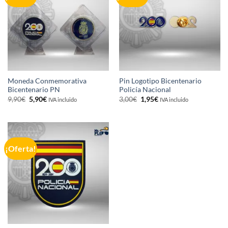
Moneda Conmemorativa
Pin Logotipo Bicentenario
Bicentenario PN
Policía Nacional
El
El
El
El
9,90
€
5,90
€
3,00
€
1,95
€
IVA incluido
IVA incluido
precio
precio
precio
precio
original
actual
original
actual
era:
es:
era:
es:
9,90€.
5,90€.
3,00€.
1,95€.
¡Oferta!