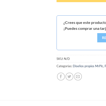
¿Crees que este producto
¡Puedes comprar una tarje
R
SKU:
N/D
Categorías:
Diseños propios MrPlc
,