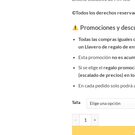
©Todos los derechos reserva
Promociones y desc
Todas las compras iguales 
un Llavero de regalo de en
Esta promoción
no es acum
Si se elige el
regalo promoc
(escalado de precios) en l
En cada pedido solo podrá 
Talla
Pulsera promoción XXXIX PN. "Pa