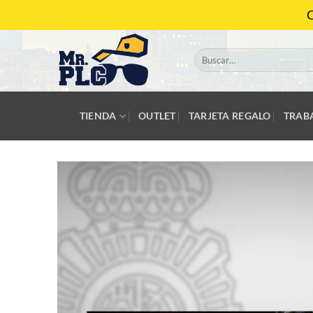
Saltar
C
al
contenido
Buscar
por:
TIENDA
OUTLET
TARJETA REGALO
TRAB