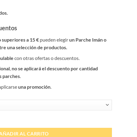
dos.
uentos
o superiores a 15 €
pueden elegir
un Parche Imán o
tre una selección de productos.
ulable
con otras ofertas o descuentos.
ional
,
no se aplicará el descuento por cantidad
os parches
.
aplicarse
una promoción
.
ntera negra" cantidad
AÑADIR AL CARRITO