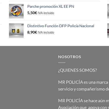
original
actual
Parche promoción XL EE PN
era:
es:
5,50
€
5,50€.
4,50€.
IVA incluido
Distintivo Función DFP Policía Nacional
8,90
€
IVA incluido
NOSOTROS
¿QUIENES SOMOS?
MR POLICÍA es una marca qu
servicio y compañerismo de
MR POLICÍA se hace aún má
Asociación que apoya con 