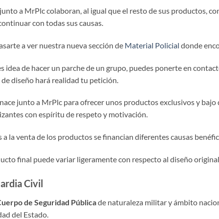
nto a MrPlc colaboran, al igual que el resto de sus productos, con
continuar con todas sus causas.
asarte a ver nuestra nueva sección de
Material Policial
donde encon
nes idea de hacer un parche de un grupo, puedes ponerte en contac
de diseño hará realidad tu petición.
ace junto a MrPlc para ofrecer unos productos exclusivos y bajo 
zantes con espíritu de respeto y motivación.
 a la venta de los productos se financian diferentes causas benéfic
ucto final puede variar ligeramente con respecto al diseño original
ardia Civil
uerpo de Seguridad Pública
de naturaleza militar y ámbito nacio
dad del Estado.