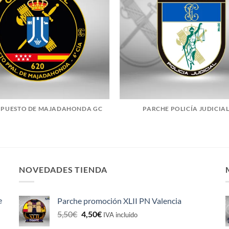
 PUESTO DE MAJADAHONDA GC
PARCHE POLICÍA JUDICIAL
NOVEDADES TIENDA
e
Parche promoción XLII PN Valencia
El
El
5,50
€
4,50
€
IVA incluido
precio
precio