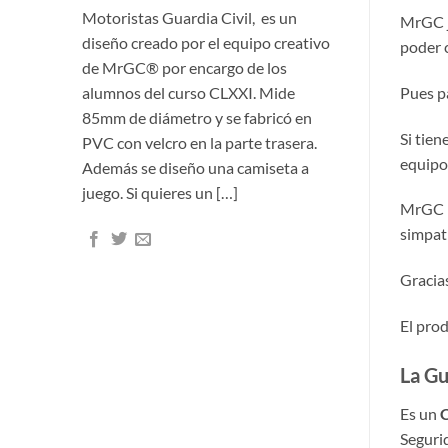
Motoristas Guardia Civil, es un
MrGC ju
diseño creado por el equipo creativo
poder 
de MrGC® por encargo de los
alumnos del curso CLXXI. Mide
Pues p
85mm de diámetro y se fabricó en
Si tie
PVC con velcro en la parte trasera.
equipo 
Además se diseño una camiseta a
juego. Si quieres un […]
MrGC n
simpati
Gracias
El prod
La Gu
Es un
C
Seguri