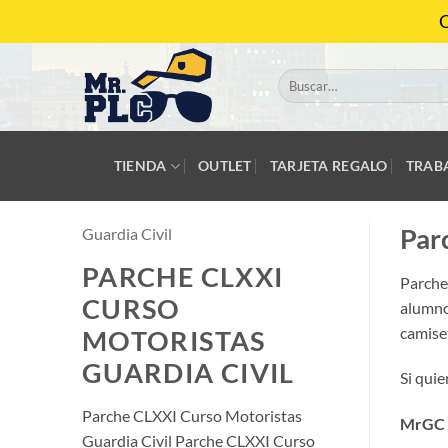
Saltar
C
al
contenido
Buscar
por:
TIENDA
OUTLET
TARJETA REGALO
TRAB
Par
Guardia Civil
PARCHE CLXXI
Parche
CURSO
alumno
camiset
MOTORISTAS
GUARDIA CIVIL
Si qui
Parche CLXXI Curso Motoristas
MrGC
Guardia Civil Parche CLXXI Curso