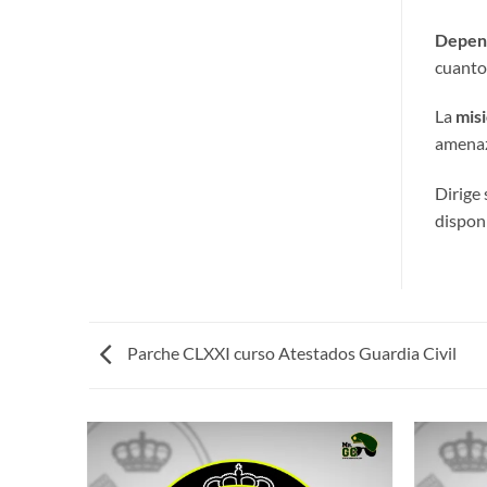
Depend
cuanto 
La
misi
amenaz
Dirige 
disponi
Parche CLXXI curso Atestados Guardia Civil