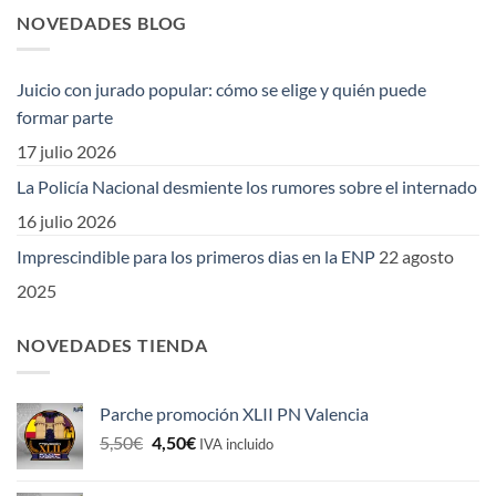
NOVEDADES BLOG
Juicio con jurado popular: cómo se elige y quién puede
formar parte
17 julio 2026
La Policía Nacional desmiente los rumores sobre el internado
16 julio 2026
Imprescindible para los primeros dias en la ENP
22 agosto
2025
NOVEDADES TIENDA
Parche promoción XLII PN Valencia
El
El
5,50
€
4,50
€
IVA incluido
precio
precio
original
actual