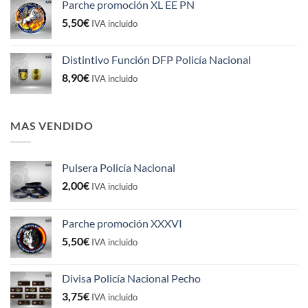
Parche promoción XL EE PN
era:
es:
5,50
€
5,50€.
4,50€.
IVA incluido
Distintivo Función DFP Policía Nacional
8,90
€
IVA incluido
MAS VENDIDO
Pulsera Policía Nacional
2,00
€
IVA incluido
Parche promoción XXXVI
5,50
€
IVA incluido
Divisa Policía Nacional Pecho
3,75
€
IVA incluido