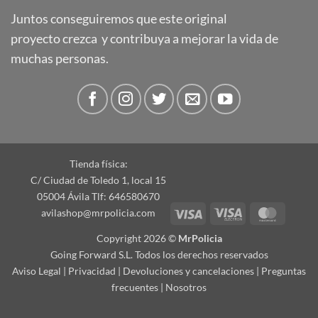
Juntos conseguiremos que este original
proyecto crezca y contribuya a mejorar la vida de
muchas personas.
Tienda física:
C/ Ciudad de Toledo 1, local 15
05004 Ávila Tlf: 646580670
Visa
Visa
Master
avilashop@mrpolicia.com
Electron
Copyright 2026 ©
MrPolicia
Going Forward S.L. Todos los derechos reservados
Aviso Legal
|
Privacidad
|
Devoluciones y cancelaciones
|
Preguntas
frecuentes
|
Nosotros