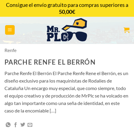
Saltar
Consigue el envío gratuito para compras superiores a
al
50,00
€
CONTACTAR
contenido
Renfe
PARCHE RENFE EL BERRÓN
Parche Renfe El Berrón El Parche Renfe Rene el Berrón, es un
diseño exclusivo para los maquinistas de Rodalies de
Cataluña Un encargo muy especial, que como siempre, todo
el equipo creativo y de producción de MrPlc se ha volcado en
algo tan importante como una seña de identidad, en este
caso de la encomiable […]