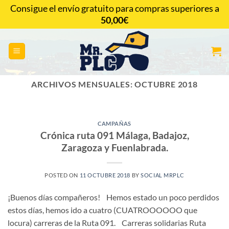
Saltar
Consigue el envío gratuito para compras superiores a
al
50,00
€
CONTACTAR
contenido
ARCHIVOS MENSUALES:
OCTUBRE 2018
CAMPAÑAS
Crónica ruta 091 Málaga, Badajoz,
Zaragoza y Fuenlabrada.
POSTED ON
11 OCTUBRE 2018
BY
SOCIAL MRPLC
¡Buenos días compañeros! Hemos estado un poco perdidos
estos días, hemos ido a cuatro (CUATROOOOOO que
locura) carreras de la Ruta 091. Carreras solidarias Ruta