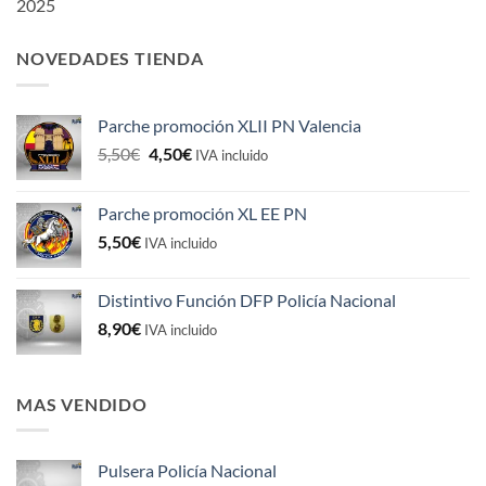
2025
NOVEDADES TIENDA
Parche promoción XLII PN Valencia
El
El
5,50
€
4,50
€
IVA incluido
precio
precio
original
actual
Parche promoción XL EE PN
era:
es:
5,50
€
5,50€.
4,50€.
IVA incluido
Distintivo Función DFP Policía Nacional
8,90
€
IVA incluido
MAS VENDIDO
Pulsera Policía Nacional