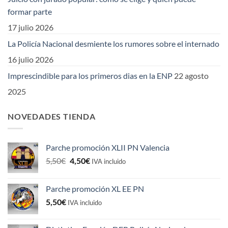
formar parte
17 julio 2026
La Policía Nacional desmiente los rumores sobre el internado
16 julio 2026
Imprescindible para los primeros dias en la ENP
22 agosto
2025
NOVEDADES TIENDA
Parche promoción XLII PN Valencia
El
El
5,50
€
4,50
€
IVA incluido
precio
precio
original
actual
Parche promoción XL EE PN
era:
es:
5,50
€
5,50€.
4,50€.
IVA incluido