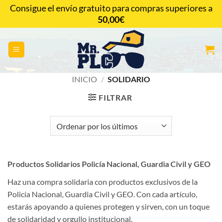
Saltar
Consigue el envío gratuito para compras superiores a
al
50,00
€
CONTACTAR
contenido
INICIO
/
SOLIDARIO
FILTRAR
Productos Solidarios Policía Nacional, Guardia Civil y GEO
Haz una compra solidaria con productos exclusivos de la
Policía Nacional, Guardia Civil y GEO. Con cada artículo,
estarás apoyando a quienes protegen y sirven, con un toque
de solidaridad y orgullo institucional.