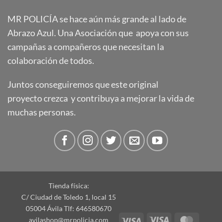
MR POLICÍA se hace aún más grande al lado de
Abrazo Azul. Una Asociación que apoya con sus
campañas a compañeros que necesitan la
colaboración de todos.
Juntos conseguiremos que este original
proyecto crezca y contribuya a mejorar la vida de
muchas personas.
Tienda física:
C/ Ciudad de Toledo 1, local 15
05004 Ávila Tlf: 646580670
Visa
Visa
Master
avilashop@mrpolicia.com