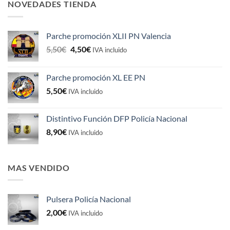
NOVEDADES TIENDA
Parche promoción XLII PN Valencia
El
El
5,50
€
4,50
€
IVA incluido
precio
precio
original
actual
Parche promoción XL EE PN
era:
es:
5,50
€
5,50€.
4,50€.
IVA incluido
Distintivo Función DFP Policía Nacional
8,90
€
IVA incluido
MAS VENDIDO
Pulsera Policía Nacional
2,00
€
IVA incluido