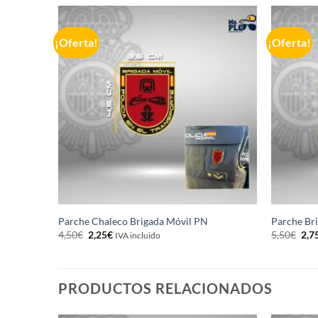
¡Oferta!
¡Oferta!
Parche Chaleco Brigada Móvil PN
Parche Br
El
El
El
4,50
€
2,25
€
5,50
€
2,7
IVA incluido
precio
precio
pre
original
actual
orig
era:
es:
era:
4,50€.
2,25€.
5,5
PRODUCTOS RELACIONADOS