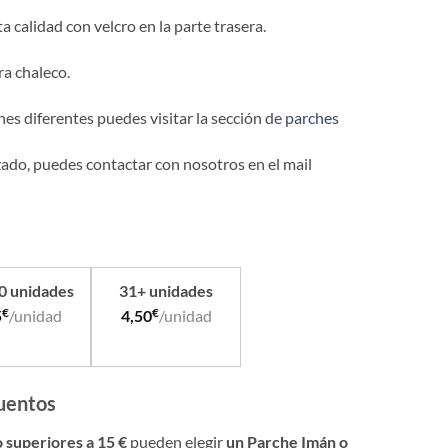
 calidad con velcro en la parte trasera.
ra chaleco.
hes diferentes puedes visitar la sección de
parches
zado, puedes contactar con nosotros en el mail
30 unidades
31+ unidades
€
€
5
/unidad
4,50
/unidad
uentos
o superiores a 15 €
pueden elegir
un Parche Imán o