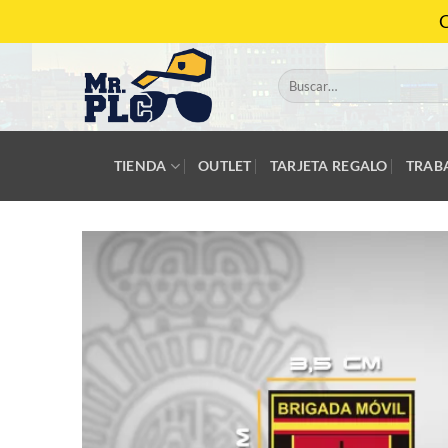
Saltar
C
al
contenido
Buscar
por:
TIENDA
OUTLET
TARJETA REGALO
TRAB