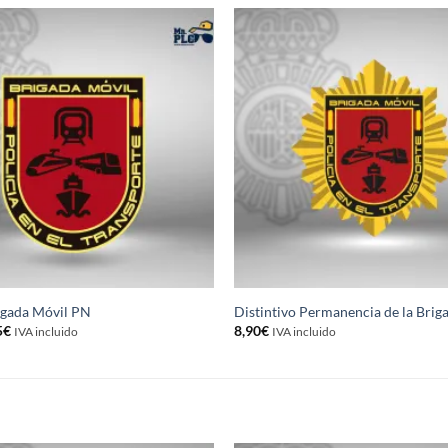
igada Móvil PN
Distintivo Permanencia de la Brig
El
5
€
8,90
€
IVA incluido
IVA incluido
cio
precio
inal
actual
es:
0€.
2,75€.