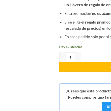
un Llavero de regalo de en
Esta promoción
no es acum
Si se elige el
regalo promoc
(escalado de precios) en l
En cada pedido solo podrá 
Hay existencias
Distintivo Brigada Móvil chaleco
¿Crees que este producto
¡Puedes comprar una tarje
R