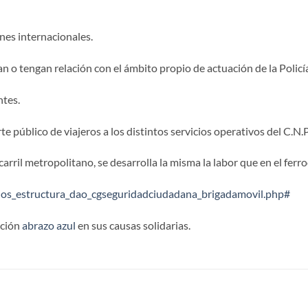
nes internacionales.
n o tengan relación con el ámbito propio de actuación de la Policía
ntes.
 público de viajeros a los distintos servicios operativos del C.N.P
arril metropolitano, se desarrolla la misma la labor que en el ferroc
enos_estructura_dao_cgseguridadciudadana_brigadamovil.php#
ación
abrazo azul
en sus causas solidarias.