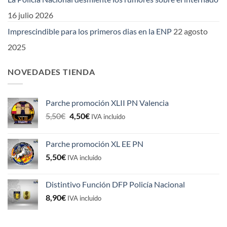
16 julio 2026
Imprescindible para los primeros dias en la ENP
22 agosto
2025
NOVEDADES TIENDA
Parche promoción XLII PN Valencia
El
El
5,50
€
4,50
€
IVA incluido
precio
precio
original
actual
Parche promoción XL EE PN
era:
es:
5,50
€
5,50€.
4,50€.
IVA incluido
Distintivo Función DFP Policía Nacional
8,90
€
IVA incluido