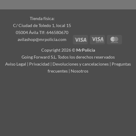
Tienda física:
C/ Ciudad de Toledo 1, local 15
05004 Ávila Tlf: 646580670
Visa
Visa
Master
avilashop@mrpolicia.com
Electron
Copyright 2026 ©
MrPolicia
Going Forward S.L. Todos los derechos reservados
Aviso Legal
|
Privacidad
|
Devoluciones y cancelaciones
|
Preguntas
frecuentes
|
Nosotros