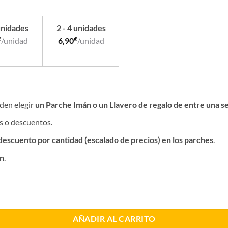
unidades
2 - 4 unidades
€
€
/unidad
6,90
/unidad
den elegir
un Parche Imán o un Llavero de regalo de entre una s
s o descuentos.
 descuento por cantidad (escalado de precios) en los parches
.
n
.
AÑADIR AL CARRITO