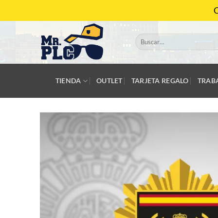
Saltar
C
al
contenido
Buscar
por:
TIENDA
OUTLET
TARJETA REGALO
TRAB