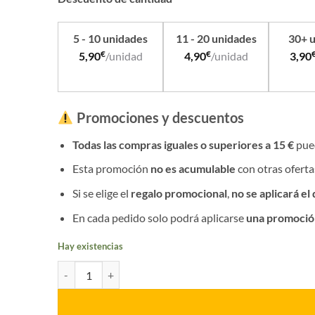
5 - 10 unidades
11 - 20 unidades
30+ 
€
€
5,90
/unidad
4,90
/unidad
3,90
Promociones y descuentos
Todas las compras iguales o superiores a 15 €
pue
Esta promoción
no es acumulable
con otras oferta
Si se elige el
regalo promocional
,
no se aplicará el
En cada pedido solo podrá aplicarse
una promoció
Hay existencias
Distintivo Permanencia Telecomunicación PN cantidad