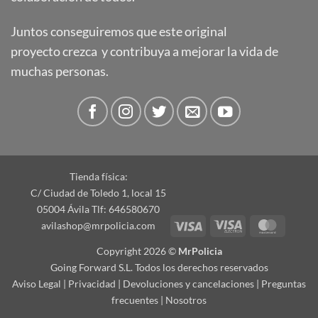
Juntos conseguiremos que este original
proyecto crezca y contribuya a mejorar la vida de
muchas personas.
Tienda física:
C/ Ciudad de Toledo 1, local 15
05004 Ávila Tlf: 646580670
Visa
Visa
Master
avilashop@mrpolicia.com
Electron
Copyright 2026 ©
MrPolicia
Going Forward S.L. Todos los derechos reservados
Aviso Legal
|
Privacidad
|
Devoluciones y cancelaciones
|
Preguntas
frecuentes
|
Nosotros