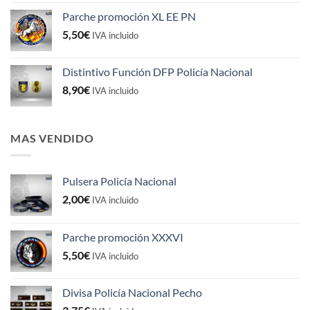
original
actual
Parche promoción XL EE PN
era:
es:
5,50
€
5,50€.
4,50€.
IVA incluido
Distintivo Función DFP Policía Nacional
8,90
€
IVA incluido
MAS VENDIDO
Pulsera Policía Nacional
2,00
€
IVA incluido
Parche promoción XXXVI
5,50
€
IVA incluido
Divisa Policía Nacional Pecho