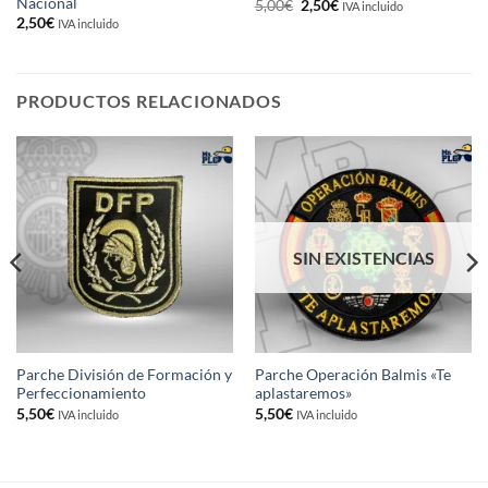
Nacional
El
El
5,00
€
2,50
€
IVA incluido
precio
precio
2,50
€
IVA incluido
original
actual
era:
es:
5,00€.
2,50€.
PRODUCTOS RELACIONADOS
SIN EXISTENCIAS
Parche División de Formación y
Parche Operación Balmis «Te
Perfeccionamiento
aplastaremos»
5,50
€
5,50
€
IVA incluido
IVA incluido