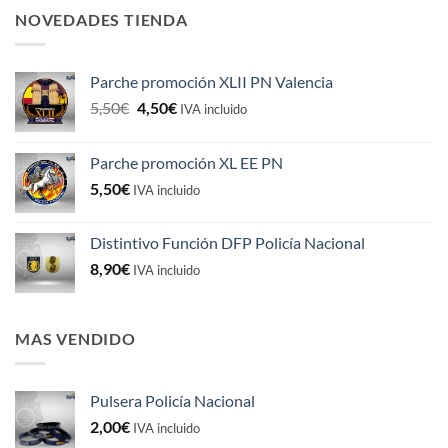
NOVEDADES TIENDA
Parche promoción XLII PN Valencia
El
El
5,50
€
4,50
€
IVA incluido
precio
precio
original
actual
Parche promoción XL EE PN
era:
es:
5,50
€
5,50€.
4,50€.
IVA incluido
Distintivo Función DFP Policía Nacional
8,90
€
IVA incluido
MAS VENDIDO
Pulsera Policía Nacional
2,00
€
IVA incluido