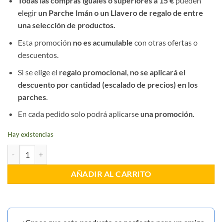
Todas las compras iguales o superiores a 15 €
pueden
elegir
un Parche Imán o un Llavero de regalo de entre
una selección de productos.
Esta promoción
no es acumulable
con otras ofertas o
descuentos.
Si se elige el
regalo promocional
,
no se aplicará el
descuento por cantidad (escalado de precios) en los
parches
.
En cada pedido solo podrá aplicarse
una promoción
.
Hay existencias
Parche GAC Policía Nacional Castellón cantidad
AÑADIR AL CARRITO