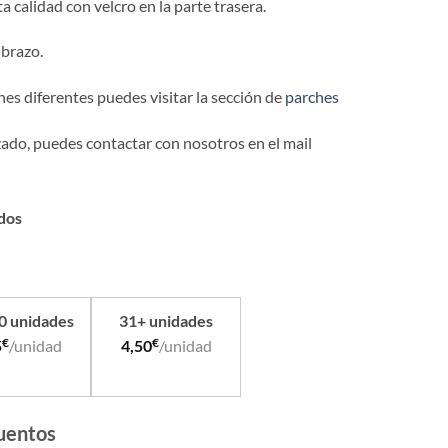
 calidad con velcro en la parte trasera.
 brazo.
hes diferentes puedes visitar la sección de
parches
zado, puedes contactar con nosotros en el mail
dos
30 unidades
31+ unidades
€
€
5
/unidad
4,50
/unidad
uentos