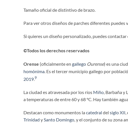
Tamaño oficial de distintivo de brazo.
Para ver otros diseños de parches diferentes puedes vi
Si quieres un diseño personalizado, puedes contactar
©Todos los derechos reservados
Orense
​ (oficialmente en
gallego
Ourense
)
es una ciu
homónima
. Es el tercer municipio gallego por poblac
9
2019
.
La ciudad es atravesada por los ríos
Miño
, Barbaña y
a temperaturas de entre 60 y 68 °C. Hay también aguas
Destacan como monumentos la
catedral
del
siglo XII
,
Trinidad
y
Santo Domingo
, y el conjunto de su zona a