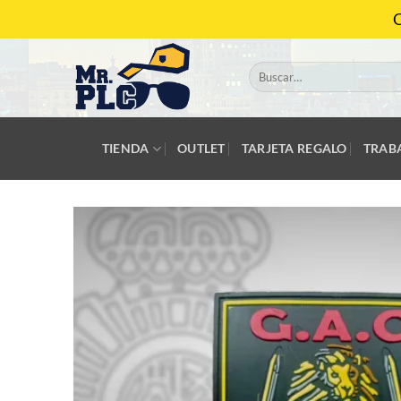
Saltar
C
al
contenido
Buscar
por:
TIENDA
OUTLET
TARJETA REGALO
TRAB