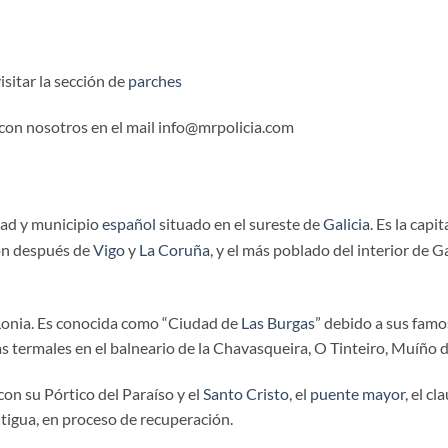
sitar la sección de
parches
 con nosotros en el mail info@mrpolicia.com
dad y municipio
español
situado en el sureste de
Galicia
. Es la capit
ión después de
Vigo
y
La Coruña
, y el más poblado del interior de 
 Lonia. Es conocida como “Ciudad de
Las Burgas
” debido a sus famo
 termales en el balneario de la Chavasqueira, O Tinteiro, Muíño d
 con su Pórtico del Paraíso y el
Santo Cristo
, el
puente mayor
, el c
ntigua, en proceso de recuperación.