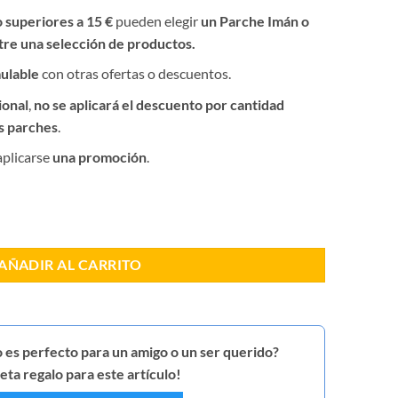
o superiores a 15 €
pueden elegir
un Parche Imán o
tre una selección de productos.
ulable
con otras ofertas o descuentos.
ional
,
no se aplicará el descuento por cantidad
os parches
.
aplicarse
una promoción
.
ense cantidad
AÑADIR AL CARRITO
 es perfecto para un amigo o un ser querido?
ta regalo para este artículo!