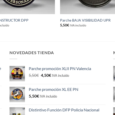
INSTRUCTOR DPP
Parche BAJA VISIBILIDAD UPR
5,50
€
ncluido
IVA incluido
NOVEDADES TIENDA
e
Parche promoción XLII PN Valencia
El
El
5,50
€
4,50
€
IVA incluido
precio
precio
original
actual
Parche promoción XL EE PN
era:
es:
5,50
€
5,50€.
4,50€.
IVA incluido
Distintivo Función DFP Policía Nacional