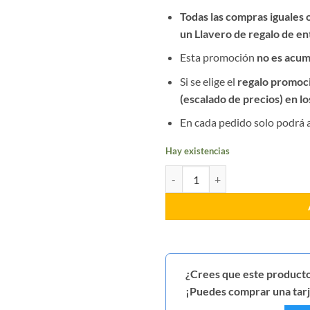
Todas las compras iguales 
un Llavero de regalo de en
Esta promoción
no es acum
Si se elige el
regalo promoc
(escalado de precios) en l
En cada pedido solo podrá 
Hay existencias
Parche GAC Policía Nacional Our
¿Crees que este producto
¡Puedes comprar una tarje