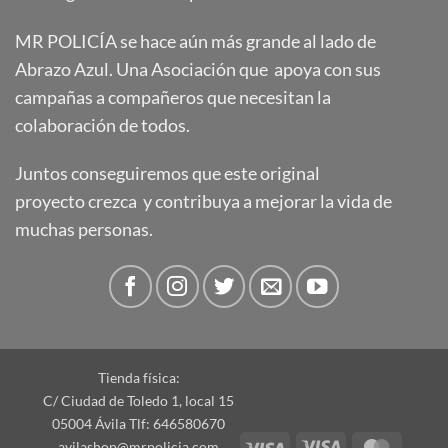
MR POLICÍA se hace aún más grande al lado de
Abrazo Azul. Una Asociación que apoya con sus
campañas a compañeros que necesitan la
colaboración de todos.
Juntos conseguiremos que este original
proyecto crezca y contribuya a mejorar la vida de
muchas personas.
Tienda física:
C/ Ciudad de Toledo 1, local 15
05004 Ávila Tlf: 646580670
Visa
Visa
Master
avilashop@mrpolicia.com