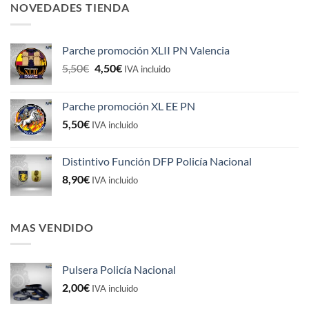
NOVEDADES TIENDA
Parche promoción XLII PN Valencia
El
El
5,50
€
4,50
€
IVA incluido
precio
precio
original
actual
Parche promoción XL EE PN
era:
es:
5,50
€
5,50€.
4,50€.
IVA incluido
Distintivo Función DFP Policía Nacional
8,90
€
IVA incluido
MAS VENDIDO
Pulsera Policía Nacional
2,00
€
IVA incluido