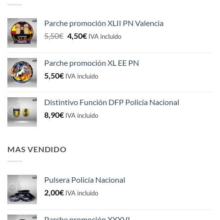
Parche promoción XLII PN Valencia
El
El
5,50
€
4,50
€
IVA incluido
precio
precio
original
actual
Parche promoción XL EE PN
era:
es:
5,50
€
5,50€.
4,50€.
IVA incluido
Distintivo Función DFP Policía Nacional
8,90
€
IVA incluido
MAS VENDIDO
Pulsera Policía Nacional
2,00
€
IVA incluido
Parche promoción XXXVI