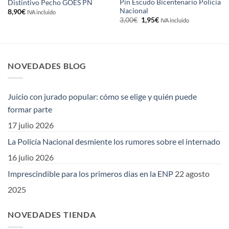
Pin Escudo Bicentenario Policía
Distintivo Pecho GOES PN
Nacional
8,90
€
IVA incluido
El
El
3,00
€
1,95
€
IVA incluido
precio
precio
original
actual
era:
es:
3,00€.
1,95€.
NOVEDADES BLOG
Juicio con jurado popular: cómo se elige y quién puede
formar parte
17 julio 2026
La Policía Nacional desmiente los rumores sobre el internado
16 julio 2026
Imprescindible para los primeros dias en la ENP
22 agosto
2025
NOVEDADES TIENDA