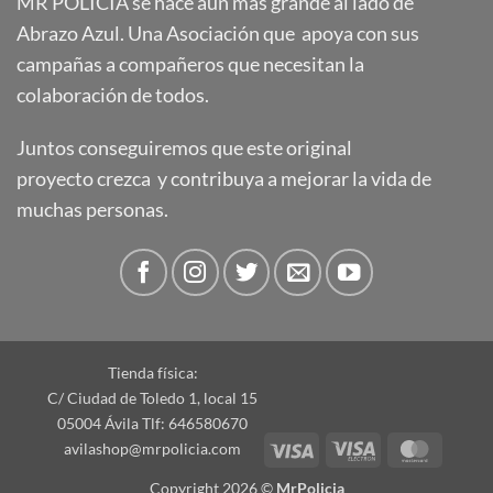
MR POLICÍA se hace aún más grande al lado de
Abrazo Azul. Una Asociación que apoya con sus
campañas a compañeros que necesitan la
colaboración de todos.
Juntos conseguiremos que este original
proyecto crezca y contribuya a mejorar la vida de
muchas personas.
Tienda física:
C/ Ciudad de Toledo 1, local 15
05004 Ávila Tlf: 646580670
Visa
Visa
Master
avilashop@mrpolicia.com
Electron
Copyright 2026 ©
MrPolicia