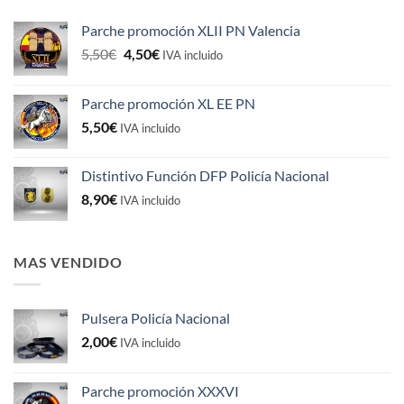
Parche promoción XLII PN Valencia
El
El
5,50
€
4,50
€
IVA incluido
precio
precio
original
actual
Parche promoción XL EE PN
era:
es:
5,50
€
5,50€.
4,50€.
IVA incluido
Distintivo Función DFP Policía Nacional
8,90
€
IVA incluido
MAS VENDIDO
Pulsera Policía Nacional
2,00
€
IVA incluido
Parche promoción XXXVI