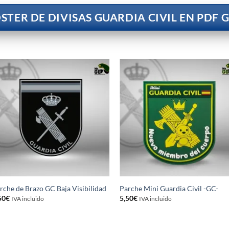
STER DE DIVISAS GUARDIA CIVIL EN PDF 
rche de Brazo GC Baja Visibilidad
Parche Mini Guardia Civil -GC-
50
€
5,50
€
IVA incluido
IVA incluido