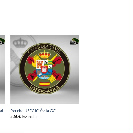
SIN EXISTENCI
al
Parche USECIC Ávila GC
Parche promoción CVII C
5,50
€
5,50
€
IVA incluido
IVA incluido