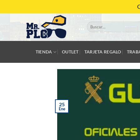
Saltar
C
al
contenido
Buscar
por:
TIENDA
OUTLET
TARJETA REGALO
TRAB
25
Ene