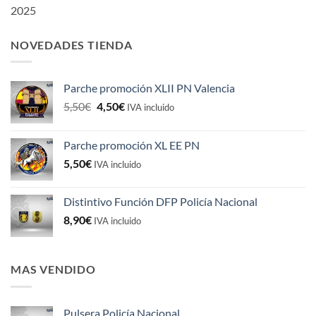
2025
NOVEDADES TIENDA
Parche promoción XLII PN Valencia
El
El
5,50
€
4,50
€
IVA incluido
precio
precio
original
actual
Parche promoción XL EE PN
era:
es:
5,50
€
5,50€.
4,50€.
IVA incluido
Distintivo Función DFP Policía Nacional
8,90
€
IVA incluido
MAS VENDIDO
Pulsera Policía Nacional