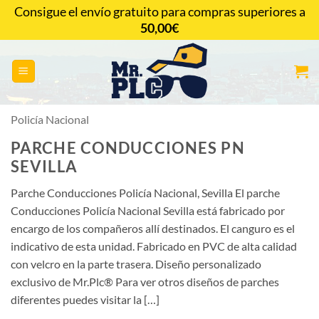
Saltar
Consigue el envío gratuito para compras superiores a
al
50,00
€
CONTACTAR
contenido
Policía Nacional
PARCHE CONDUCCIONES PN
SEVILLA
Parche Conducciones Policía Nacional, Sevilla El parche
Conducciones Policía Nacional Sevilla está fabricado por
encargo de los compañeros allí destinados. El canguro es el
indicativo de esta unidad. Fabricado en PVC de alta calidad
con velcro en la parte trasera. Diseño personalizado
exclusivo de Mr.Plc® Para ver otros diseños de parches
diferentes puedes visitar la […]