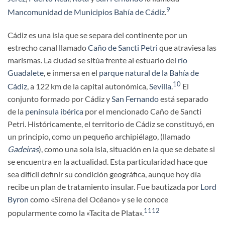
9
Mancomunidad de Municipios Bahía de Cádiz
.
Cádiz es una isla que se separa del continente por un
estrecho canal llamado
Caño de Sancti Petri
que atraviesa las
marismas. La ciudad se sitúa frente al estuario del
río
Guadalete
, e inmersa en el
parque natural de la Bahía de
10
Cádiz
, a 122 km de la capital autonómica,
Sevilla
.
​ El
conjunto formado por Cádiz y
San Fernando
está separado
de la
península ibérica
por el mencionado Caño de Sancti
Petri. Históricamente, el territorio de Cádiz se constituyó, en
un principio, como un pequeño archipiélago, (llamado
Gadeiras
), como una sola isla, situación en la que se debate si
se encuentra en la actualidad. Esta particularidad hace que
sea difícil definir su condición geográfica, aunque hoy día
recibe un plan de tratamiento insular. Fue bautizada por
Lord
Byron
como «Sirena del Océano» y se le conoce
11
12
popularmente como la «Tacita de Plata».