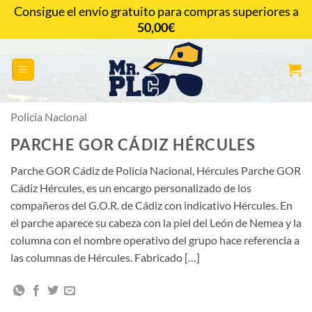
Saltar
Consigue el envío gratuito para compras superiores a
al
50,00
€
CONTACTAR
contenido
Policía Nacional
PARCHE GOR CÁDIZ HÉRCULES
Parche GOR Cádiz de Policía Nacional, Hércules Parche GOR
Cádiz Hércules, es un encargo personalizado de los
compañeros del G.O.R. de Cádiz con indicativo Hércules. En
el parche aparece su cabeza con la piel del León de Nemea y la
columna con el nombre operativo del grupo hace referencia a
las columnas de Hércules. Fabricado […]