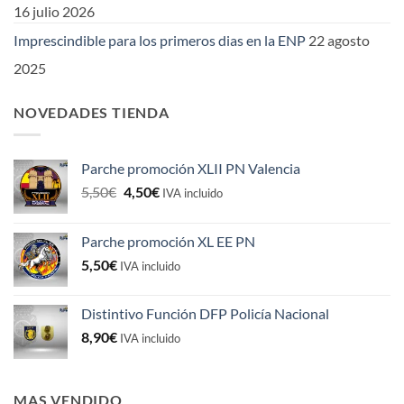
16 julio 2026
Imprescindible para los primeros dias en la ENP
22 agosto
2025
NOVEDADES TIENDA
Parche promoción XLII PN Valencia
El
El
5,50
€
4,50
€
IVA incluido
precio
precio
original
actual
Parche promoción XL EE PN
era:
es:
5,50
€
5,50€.
4,50€.
IVA incluido
Distintivo Función DFP Policía Nacional
8,90
€
IVA incluido
MAS VENDIDO