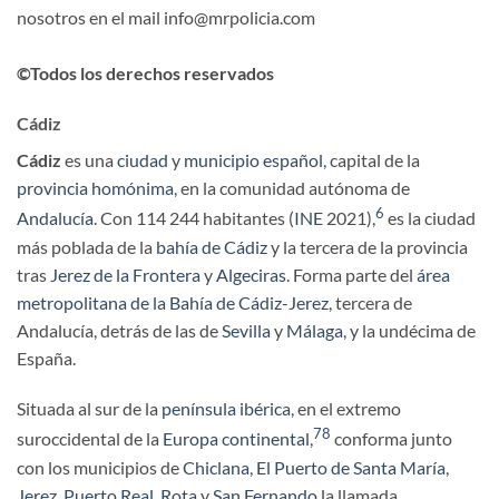
nosotros en el mail info@mrpolicia.com
©Todos los derechos reservados
Cádiz
Cádiz
es una
ciudad
y
municipio
español
, capital de la
provincia homónima
, en la comunidad autónoma de
6
Andalucía
. Con 114 244 habitantes (
INE
2021),
​ es la ciudad
más poblada de la
bahía de Cádiz
y la tercera de la provincia
tras
Jerez de la Frontera
y
Algeciras
. Forma parte del
área
metropolitana de la Bahía de Cádiz-Jerez
, tercera de
Andalucía, detrás de las de
Sevilla
y
Málaga
, y la undécima de
España.
Situada al sur de la
península ibérica
, en el extremo
7
8
suroccidental de la
Europa continental
,
​ conforma junto
con los municipios de
Chiclana
,
El Puerto de Santa María
,
Jerez
,
Puerto Real
,
Rota
y
San Fernando
la llamada