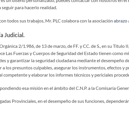
res un diseño personalizado, puedes contactar con nosotros en el
 seguir para hacerlo realidad.
on todos sus trabajos, Mr. PLC colabora con la asociación
abrazo 
a Judicial.
Orgánica 2/1.986, de 13 de marzo, de FF. y CC. de S., en su Titulo II,
ce Las Fuerzas y Cuerpos de Seguridad del Estado tienen como misi
des y garantizar la seguridad ciudadana mediante el desempeño de 
 a los presuntos culpables, asegurar los instrumentos, efectos y p
l competente y elaborar los informes técnicos y periciales proced
ondiendo esa misión en el ámbito del C.N.P. a la Comisaría Genera
igadas Provinciales, en el desempeño de sus funciones, dependerán