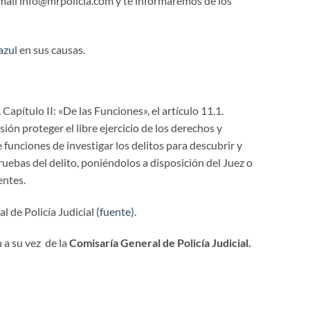
 mail info@mrpolicia.com y te informaremos de los
azul
en sus causas.
 Capítulo II: «De las Funciones», el artículo 11.1.
ón proteger el libre ejercicio de los derechos y
funciones de investigar los delitos para descubrir y
ruebas del delito, poniéndolos a disposición del Juez o
entes.
l de Policía Judicial
(fuente)
.
 a su vez de la
Comisaría General de Policía Judicial.