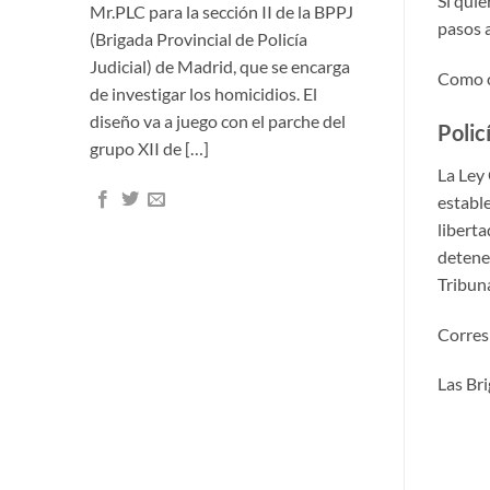
Si quie
Mr.PLC para la sección II de la BPPJ
pasos a
(Brigada Provincial de Policía
Judicial) de Madrid, que se encarga
Como c
de investigar los homicidios. El
diseño va a juego con el parche del
Policí
grupo XII de […]
La Ley 
estable
liberta
detener
Tribuna
Corresp
Las Br