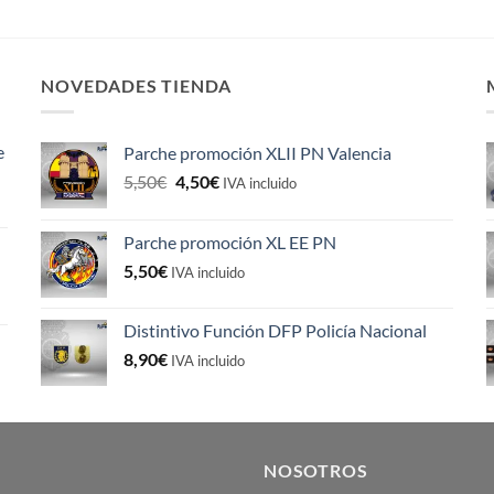
NOVEDADES TIENDA
e
Parche promoción XLII PN Valencia
El
El
5,50
€
4,50
€
IVA incluido
precio
precio
original
actual
Parche promoción XL EE PN
era:
es:
5,50
€
5,50€.
4,50€.
IVA incluido
Distintivo Función DFP Policía Nacional
8,90
€
IVA incluido
NOSOTROS