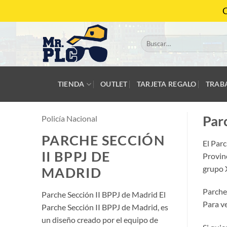
Saltar
C
al
contenido
Buscar
por:
TIENDA
OUTLET
TARJETA REGALO
TRAB
Par
Policía Nacional
PARCHE SECCIÓN
El Parc
II BPPJ DE
Provinc
grupo X
MADRID
Parche 
Parche Sección II BPPJ de Madrid El
Para ve
Parche Sección II BPPJ de Madrid, es
un diseño creado por el equipo de