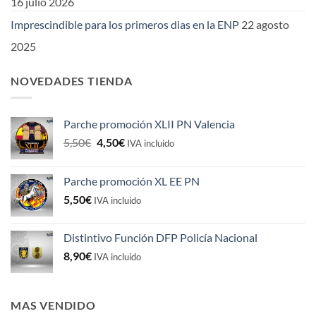
16 julio 2026
Imprescindible para los primeros dias en la ENP
22 agosto
2025
NOVEDADES TIENDA
Parche promoción XLII PN Valencia
El
El
5,50
€
4,50
€
IVA incluido
precio
precio
original
actual
Parche promoción XL EE PN
era:
es:
5,50
€
5,50€.
4,50€.
IVA incluido
Distintivo Función DFP Policía Nacional
8,90
€
IVA incluido
MAS VENDIDO