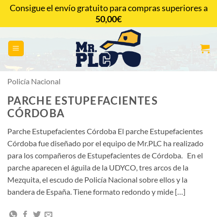
Saltar
Consigue el envío gratuito para compras superiores a
al
50,00
€
CONTACTAR
contenido
Policía Nacional
PARCHE ESTUPEFACIENTES
CÓRDOBA
Parche Estupefacientes Córdoba El parche Estupefacientes
Córdoba fue diseñado por el equipo de Mr.PLC ha realizado
para los compañeros de Estupefacientes de Córdoba. En el
parche aparecen el águila de la UDYCO, tres arcos de la
Mezquita, el escudo de Policía Nacional sobre ellos y la
bandera de España. Tiene formato redondo y mide […]